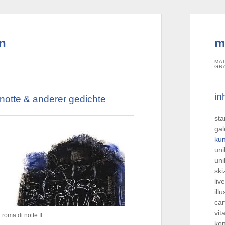
nn
m
MA
GR
in
 notte & anderer gedichte
sta
gal
kun
uni
uni
ski
liv
ill
car
vit
roma di notte II
kon