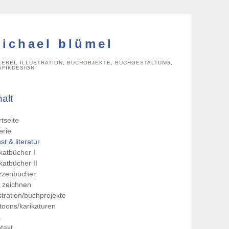
ichael blümel
LEREI, ILLUSTRATION, BUCHOBJEKTE, BUCHGESTALTUNG,
AFIKDESIGN
halt
rtseite
erie
st & literatur
katbücher I
katbücher II
zzenbücher
e zeichnen
ustration/buchprojekte
toons/karikaturen
a
takt