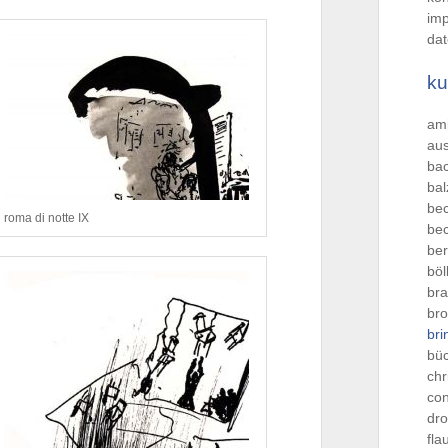
im
dat
ku
ami
aus
ba
bal
be
roma di notte IX
bec
be
böl
br
br
br
bü
chr
con
dro
fla