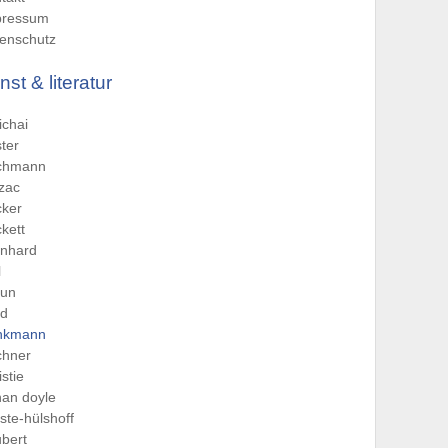
pressum
enschutz
nst & literatur
chai
ter
chmann
zac
cker
kett
rnhard
l
aun
od
inkmann
chner
istie
an doyle
ste-hülshoff
ubert