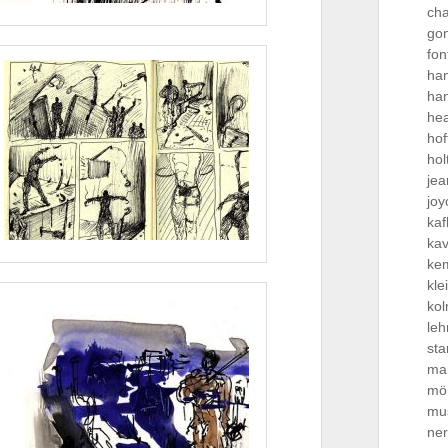
ch
go
fon
ha
ha
he
ho
hol
jea
joy
kaf
kav
ke
kle
ko
le
sta
ma
mö
mus
ne