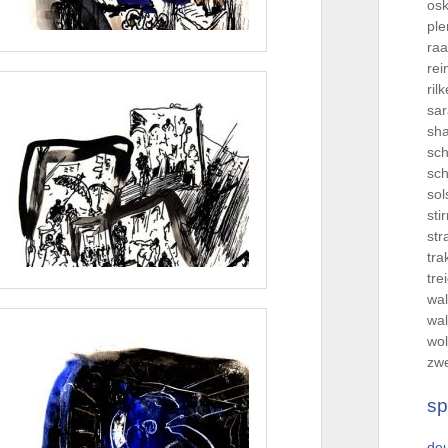
os
ple
ra
re
rilk
sa
sh
sch
sch
sol
sti
str
tra
tre
wal
wal
wol
zw
sp
de