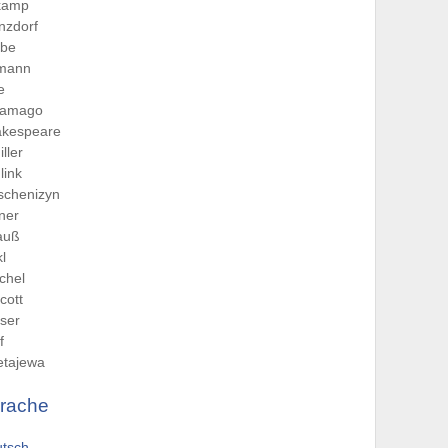
kamp
nzdorf
abe
imann
e
ramago
akespeare
iller
link
schenizyn
rner
auß
kl
ichel
cott
ser
f
etajewa
rache
utsch