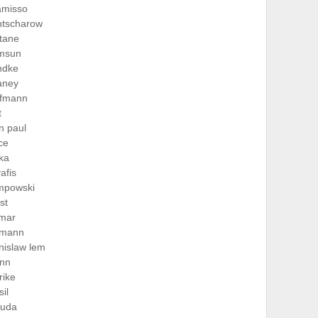
amisso
ntscharow
tane
msun
ndke
aney
ffmann
t
n paul
ce
ka
afis
mpowski
ist
lmar
hmann
nislaw lem
nn
rike
il
ruda