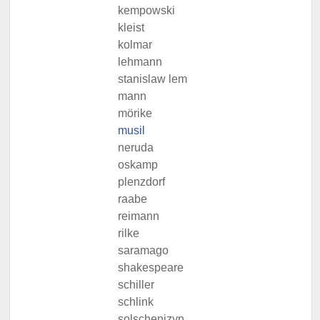
kempowski
kleist
kolmar
lehmann
stanislaw lem
mann
mörike
musil
neruda
oskamp
plenzdorf
raabe
reimann
rilke
saramago
shakespeare
schiller
schlink
solschenizyn