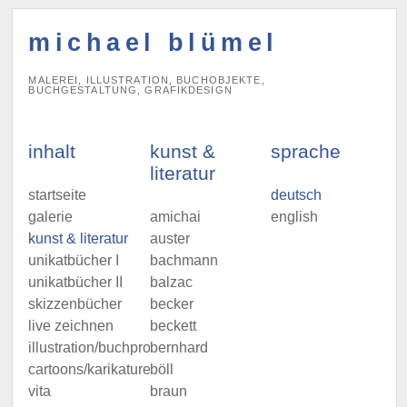
michael blümel
MALEREI, ILLUSTRATION, BUCHOBJEKTE,
BUCHGESTALTUNG, GRAFIKDESIGN
inhalt
kunst &
sprache
literatur
startseite
deutsch
galerie
amichai
english
kunst & literatur
auster
unikatbücher I
bachmann
unikatbücher II
balzac
skizzenbücher
becker
live zeichnen
beckett
illustration/buchprojekte
bernhard
cartoons/karikaturen
böll
vita
braun