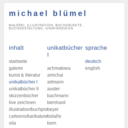
michael blümel
MALEREI, ILLUSTRATION, BUCHOBJEKTE,
BUCHGESTALTUNG, GRAFIKDESIGN
inhalt
unikatbücher
sprache
I
startseite
deutsch
galerie
achmatowa
english
kunst & literatur
amichai
unikatbücher I
artmann
unikatbücher II
auster
skizzenbücher
bachmann
live zeichnen
bernhard
illustration/buchprojekte
beyer
cartoons/karikaturen
bolaño
vita
born