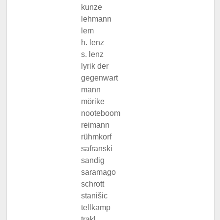
kunze
lehmann
lem
h. lenz
s. lenz
lyrik der
gegenwart
mann
mörike
nooteboom
reimann
rühmkorf
safranski
sandig
saramago
schrott
stanišic
tellkamp
trakl