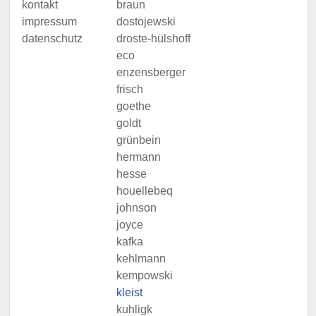
kontakt
braun
impressum
dostojewski
datenschutz
droste-hülshoff
eco
enzensberger
frisch
goethe
goldt
grünbein
hermann
hesse
houellebeq
johnson
joyce
kafka
kehlmann
kempowski
kleist
kuhligk