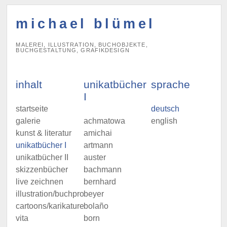
michael blümel
MALEREI, ILLUSTRATION, BUCHOBJEKTE,
BUCHGESTALTUNG, GRAFIKDESIGN
inhalt
unikatbücher
sprache
I
startseite
deutsch
galerie
achmatowa
english
kunst & literatur
amichai
unikatbücher I
artmann
unikatbücher II
auster
skizzenbücher
bachmann
live zeichnen
bernhard
illustration/buchprojekte
beyer
cartoons/karikaturen
bolaño
vita
born