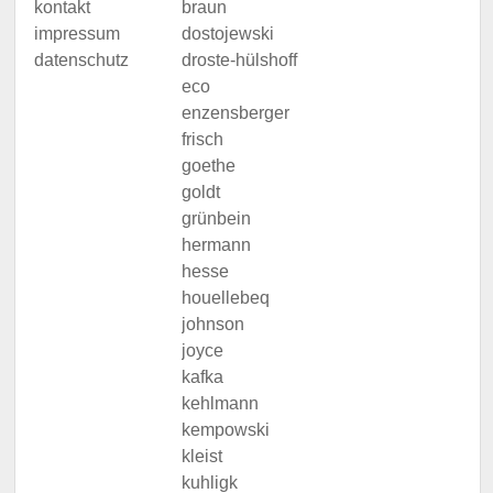
kontakt
braun
impressum
dostojewski
datenschutz
droste-hülshoff
eco
enzensberger
frisch
goethe
goldt
grünbein
hermann
hesse
houellebeq
johnson
joyce
kafka
kehlmann
kempowski
kleist
kuhligk