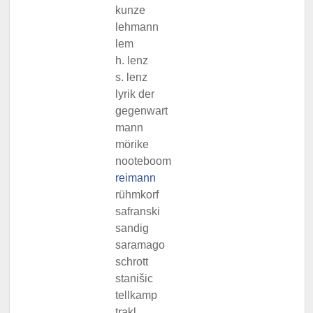
kunze
lehmann
lem
h. lenz
s. lenz
lyrik der
gegenwart
mann
mörike
nooteboom
reimann
rühmkorf
safranski
sandig
saramago
schrott
stanišic
tellkamp
trakl